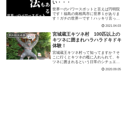
い・・・
世界一のパワースポットと言えば円明院
です！福島の南相馬市に世界１がありま
す！ガチの世界一です！ハッキリ言って
自分は占いとか信じないし細木和子とか
2021.04.03
オーラの泉とかア...
宮城蔵王キツネ村 100匹以上の
県外観光名所
キツネに囲まれハラハラドキドキ
体験！
宮城蔵王キツネ村って知ってますか？そ
こに行くとキツネの檻に入れられて、キ
ツネに囲まれるという日常のシチュエー
ションではないデンジャラスな体験がで
2020.09.05
きます管理人大量...