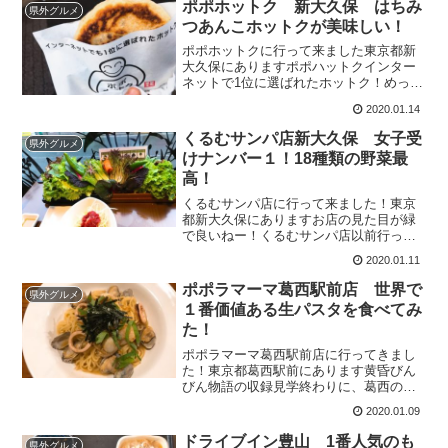
ポポホットク 新大久保 はちみ
県外グルメ
つあんこホットクが美味しい！
ポポホットクに行って来ました東京都新
大久保にありますポポハットクインター
ネットで1位に選ばれたホットク！めっち
ゃアピールしてる！黄色い看板と謎のキ
2020.01.14
ャラクターが目...
くるむサンパ店新大久保 女子受
県外グルメ
けナンバー１！18種類の野菜最
高！
くるむサンパ店に行って来ました！東京
都新大久保にありますお店の見た目が緑
で良いねー！くるむサンパ店以前行った
時は鬼の込み具合で諦めたんですが、韓
2020.01.11
流ブームが落ち着...
ポポラマーマ葛西駅前店 世界で
県外グルメ
１番価値ある生パスタを食べてみ
た！
ポポラマーマ葛西駅前店に行ってきまし
た！東京都葛西駅前にあります黄昏びん
びん物語の収録見学終わりに、葛西のど
こか美味しいお店はないかなと探してい
2020.01.09
たら…世界で１番...
ドライブイン豊山 1番人気のも
県外グルメ