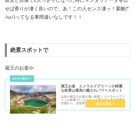
彼女と部屋で2人っきりになった時にマンダリナータを出
せば香りが凄く良いので、あ！この人センス凄っ！素敵(*
ﾉωﾉ)ってなる事間違いなしです！！
絶景スポットで
蔵王のお釜や
蔵王お釜 エメラルドグリーンが綺麗
な絶景は最高の癒されパワースポット
山形の蔵王のお釜が凄い絶景！ エメラルドグリ
ーンが綺麗 行ってみたい！蔵王のお釜が絶景で
全国から、全世界から蔵王のお釜を見に来る人
が増えています冬は樹氷をみれる...