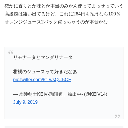
確かに香りとか味とか本当のみかん使ってまっせっていう
高級感は凄い出てるけど、これに264円も払うなら100％
オレンジジュース2パック買っちゃうのが本音かな！
リモナータとマンダリナータ
柑橘のジュースって好きだなあ
pic.twitter.com/8tTwsQCBOF
— 常陸剣士KEⅣ-珈琲道、抽出中- (@KEIV14)
July 9, 2019