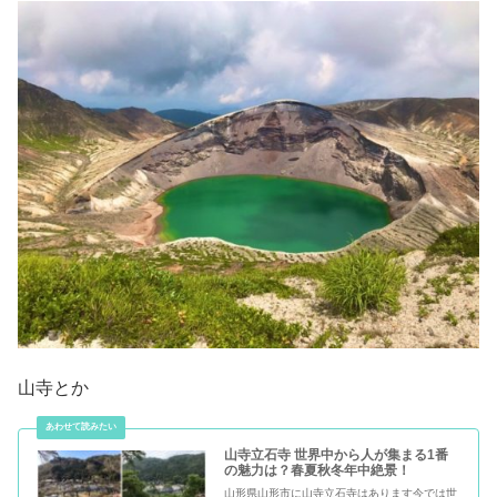
山寺とか
山寺立石寺 世界中から人が集まる1番
の魅力は？春夏秋冬年中絶景！
山形県山形市に山寺立石寺はあります今では世