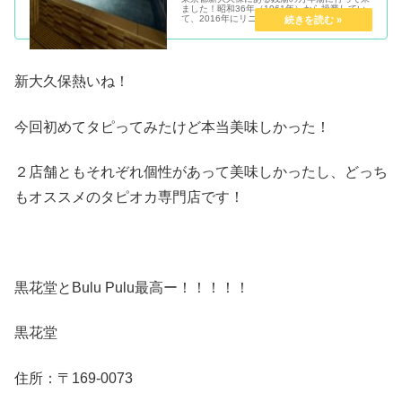
ました！昭和36年（1961年）から操業してい
て、2016年にリニューアルオープンしまし
た！色々歩き回ってサムギョプサ...
新大久保熱いね！
今回初めてタピってみたけど本当美味しかった！
２店舗ともそれぞれ個性があって美味しかったし、どっち
もオススメのタピオカ専門店です！
黒花堂とBulu Pulu最高ー！！！！！
黒花堂
住所：〒
169-0073