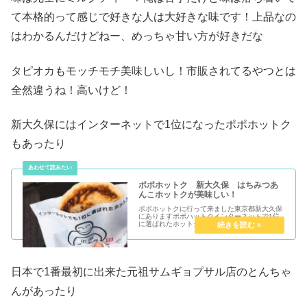
て本格的って感じで好きな人は大好きな味です！上品なの
はわかるんだけどねー、めっちゃ甘い方が好きだな
タピオカもモッチモチ美味しいし！市販されてるやつとは
全然違うね！高いけど！
新大久保にはインターネットで1位になったポポホットク
もあったり
ポポホットク 新大久保 はちみつあ
んこホットクが美味しい！
ポポホットクに行って来ました東京都新大久保
にありますポポハットクインターネットで1位
に選ばれたホットク！めっちゃアピールして
る！黄色い看板と謎のキャラクターが目...
日本で1番最初に出来た元祖サムギョプサル店のとんちゃ
んがあったり