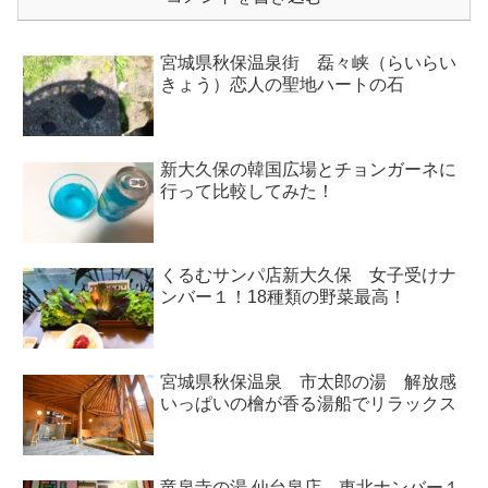
宮城県秋保温泉街 磊々峡（らいらい
きょう）恋人の聖地ハートの石
新大久保の韓国広場とチョンガーネに
行って比較してみた！
くるむサンパ店新大久保 女子受けナ
ンバー１！18種類の野菜最高！
宮城県秋保温泉 市太郎の湯 解放感
いっぱいの檜が香る湯船でリラックス
竜泉寺の湯 仙台泉店 東北ナンバー１