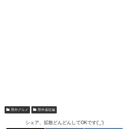
県外グルメ
県外遠征編
シェア、拡散どんどんしてOKです('_')