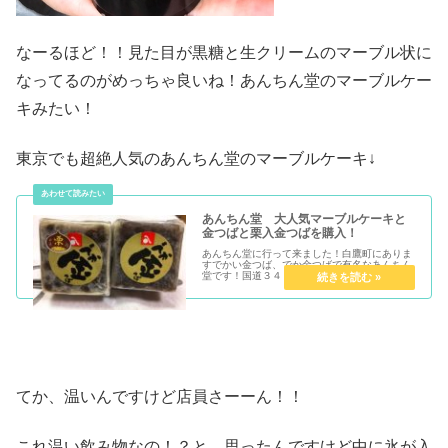
なーるほど！！見た目が黒糖と生クリームのマーブル状に
なってるのがめっちゃ良いね！あんちん堂のマーブルケー
キみたい！
東京でも超絶人気のあんちん堂のマーブルケーキ↓
あんちん堂 大人気マーブルケーキと
金つばと栗入金つばを購入！
あんちん堂に行って来ました！白鷹町にありま
すでかい金つば、でか金つばで有名なあんちん
堂です！国道３４８号沿いにぽつんとありま
す！でか金つばのポスターがあったり！...
てか、温いんですけど店員さーーん！！
これ温い飲み物なの！？と、思ったんですけど中に氷が入