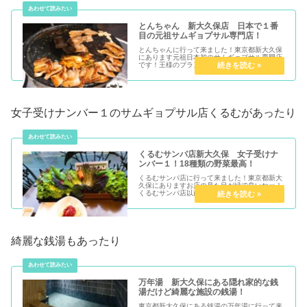
とんちゃん 新大久保店 日本で１番
目の元祖サムギョプサル専門店！
とんちゃんに行って来ました！東京都新大久保
にあります元祖日本初のサムギョプサル専門店
です！王様のブランチで１位になった事もある
お店です！お隣には女子受けナンバー...
女子受けナンバー１のサムギョプサル店くるむがあったり
くるむサンパ店新大久保 女子受けナ
ンバー１！18種類の野菜最高！
くるむサンパ店に行って来ました！東京都新大
久保にありますお店の見た目が緑で良いねー！
くるむサンパ店以前行った時は鬼の込み具合で
諦めたんですが、韓流ブームが落ち着...
綺麗な銭湯もあったり
万年湯 新大久保にある隠れ家的な銭
湯だけど綺麗な施設の銭湯！
東京都新大久保にある銭湯の万年湯に行って来