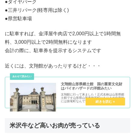
●ダイヤパーク
●三井リパーク(軽専用は除く)
●県営駐車場
に駐車すれば、金澤屋牛肉店で2,000円以上で1時間無
料、3,000円以上で2時間無料になります
会計の際に、駐車券を提示するシステムです
近くには、文翔館があったりするけど・・・
文翔館山形県郷土館 国の重要文化財
はバイオハザードの洋館みたい
文翔館に行って来ました！正式名称は山形県郷
土館です山形県山形市旅篭町にあります住所的
には旅篭町なんですけど、山形市民的には七日
町の1番奥にあるというイメージです...
米沢牛など高いお肉が売っている