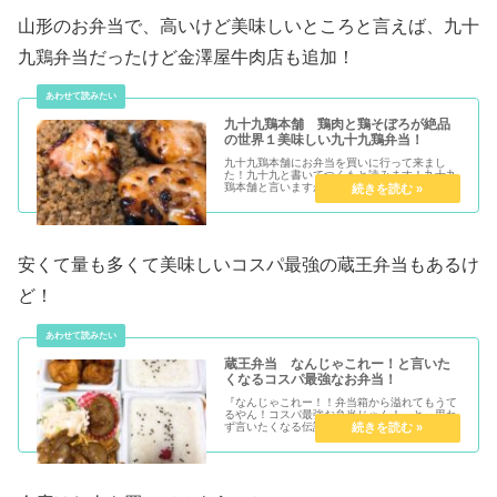
山形のお弁当で、高いけど美味しいところと言えば、九十
九鶏弁当だったけど金澤屋牛肉店も追加！
九十九鶏本舗 鶏肉と鶏そぼろが絶品
の世界１美味しい九十九鶏弁当！
九十九鶏本舗にお弁当を買いに行って来まし
た！九十九と書いてつくもと読みます！九十九
鶏本舗と言いますが九十九鶏弁当と呼ばれてい
ることが多いと思います山形県山形市銅...
安くて量も多くて美味しいコスパ最強の蔵王弁当もあるけ
ど！
蔵王弁当 なんじゃこれー！と言いた
くなるコスパ最強なお弁当！
『なんじゃこれー！！弁当箱から溢れてもうて
るやん！コスパ最強お弁当じゃん！』と、思わ
ず言いたくなる伝説のお弁当ですね『蔵王弁
当』上山から米沢方面に車で走ってて、...