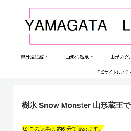
県外遠征編
山形の温泉
山形のグ
※当サイトにステ
樹氷 Snow Monster 山形
この記事は
約6 分
で読めます。