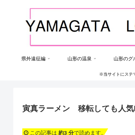
県外遠征編
山形の温泉
山形のグ
※当サイトにステ
寅真ラーメン 移転しても人気N
この記事は
約3 分
で読めます。