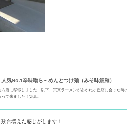
人気No.1辛味噌ら～めんとつけ麺（みそ味細麺）
山方店に移転しました↓↓以下、寅真ラーメンがあかねヶ丘店に会った時
って来ました！寅真...
り数台増えた感じがします！