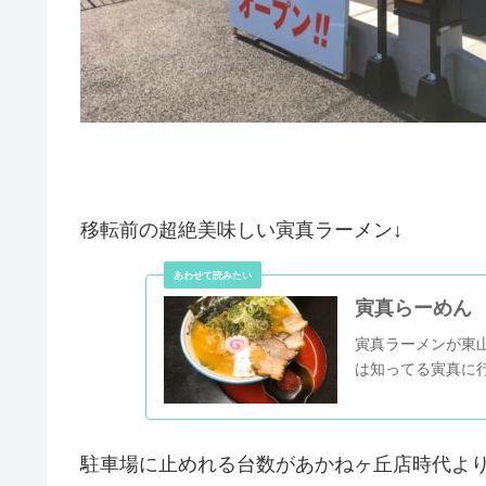
移転前の超絶美味しい寅真ラーメン↓
寅真らーめん 
寅真ラーメンが東
は知ってる寅真に行
駐車場に止めれる台数があかねヶ丘店時代よ