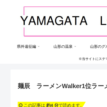
県外遠征編
山形の温泉
山形のグ
※当サイトにステ
麺辰 ラーメンWalker1位
この記事は
約4 分
で読めます。