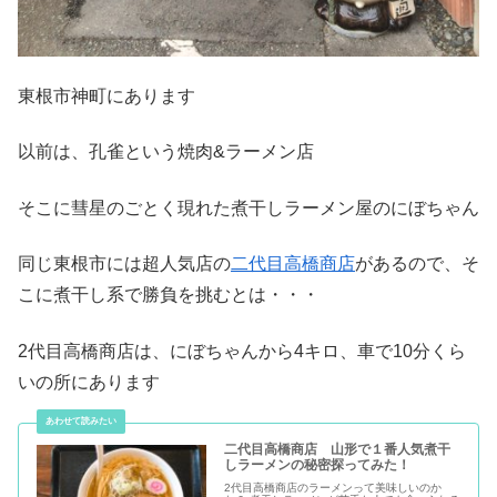
東根市神町にあります
以前は、孔雀という焼肉&ラーメン店
そこに彗星のごとく現れた煮干しラーメン屋のにぼちゃん
同じ東根市には超人気店の
二代目高橋商店
があるので、そ
こに煮干し系で勝負を挑むとは・・・
2代目高橋商店は、にぼちゃんから4キロ、車で10分くら
いの所にあります
二代目高橋商店 山形で１番人気煮干
しラーメンの秘密探ってみた！
2代目高橋商店のラーメンって美味しいのか