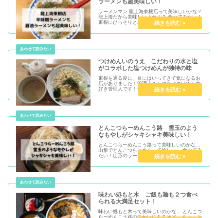
ラーメンも超美味しい！
ラーメンマン 龍上海東根店って美味しいかな？
龍上海だから美味しいよね！？ 食べてみたい！
東根にひっそりとある龍上海が美味しいのかど
うか気になる人が多いと思いま...
つけめんいのうえ こだわりの水と塩
がコラボした塩つけめんが独特の味
東根を通る度に、目にはいってきて気になるお
店がありました！管理人こんにちはつけめん大
好き管理人です！つけめん大好きな自分として
は行ってみたかったので突撃しました...
とんこつらーめんこう路 雪玉のよう
なもやしがシャキシャキ美味しい！
とんこつらーめんこう路って美味しいのかな…
山形でとんこつらーめんって珍しい… 食べてみ
たい！山形のラーメンと言えば、辛味噌ラーメ
ンと醤油ラーメンが強いんですが...
味わい処もと木 ご飯も麺も２つ食べ
られる大満足セット！
味わい処もと木って美味しいのかな… とんこつ
らーめんこう路の向かいにあるけど… ちょっと