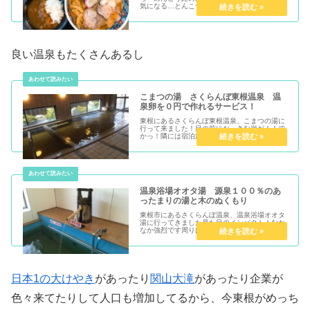
気になる…とんこつらーめんこう路の向かいに
あって気になるラーメンファンが...
良い温泉もたくさんあるし
こまつの湯 さくらんぼ東根温泉 温
泉卵を０円で作れるサービス！
東根にあるさくらんぼ東根温泉、こまつの湯に
行って来ました！目の前におっきな岩が！！で
かっ！隣には宿泊施設の石亭こまつがあり、日
帰り温泉施設と別れています玄関前に...
温泉浴場オオタ湯 源泉１００％のあ
ったまりの湯と木のぬくもり
東根市にあるさくらんぼ温泉、温泉浴場オオタ
湯に行ってきました見た目のインパクト！なか
なか強烈です周りは結構田舎で景色が良いです
なんの建物なんだろう？駐車場は広く...
日本1の大けやき
があったり
関山大滝
があったり企業が
色々来てたりして人口も増加してるから、今東根がめっち