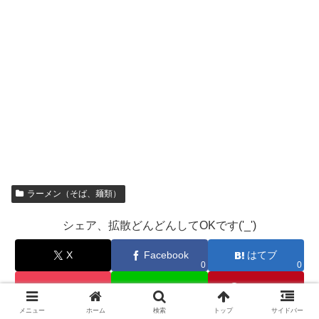
ラーメン（そば、麺類）
シェア、拡散どんどんしてOKです('_')
X
Facebook
はてブ
0
0
Pocket
LINE
Pinterest
0
メニュー
ホーム
検索
トップ
サイドバー