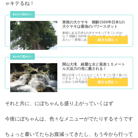
ゃキテるね！
東根の大ケヤキ 樹齢1500年日本1の
大ケヤキは最強のパワースポット
東根にある日本1の大ケヤキってすごいのか
な？ 樹齢1,500年でパワースポット！？ 行って
みたい！東根にある樹齢1500年日本1の大ケヤ
キがあることは知ってるけ...
関山大滝 綺麗な水と落差１５メート
ル大迫力の滝に癒される！
関山大滝ってどんなところ？ すごい滝？遊べた
りする？ ちょっと行ってみたい！山形から仙台
に向かう48号線沿いにある関山大滝が気になる
よね…大滝ドライブインが結構...
それと共に、にぼちゃんも盛り上がっていくはず
今後にぼちゃんは、色々なメニューがでたりするそうです
ちょっと書いてたらお腹減ってきたし、もう今から行って