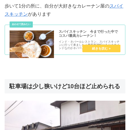
歩いて1分の所に、自分が大好きなカレーナン屋の
スパイ
スキッチン
があります
スパイスキッチン 今まで行った中で
コスパ最高カレーナン！
インド・ネパールレストラン、スパイスキッチ
ンに行って来ました！東根市神町にありますイ
ンドなのかネパールなのか！外観はこんな感じ
駐車場は狭めでした！お店の西側が駐...
駐車場は少し狭いけど10台ほど止められる