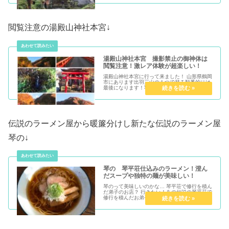
閲覧注意の湯殿山神社本宮↓
湯殿山神社本宮 撮影禁止の御神体は
閲覧注意！激レア体験が超楽しい！
湯殿山神社本宮に行って来ました！ 山形県鶴岡
市にあります出羽三山の１つで登る順番的には
最後になります！羽黒山（現世）→ 月山（前
世）→ 湯殿山（来世）となってい...
伝説のラーメン屋から暖簾分けし新たな伝説のラーメン屋
琴の↓
琴の 琴平荘仕込みのラーメン！澄ん
だスープや独特の麺が美味しい！
琴のって美味しいのかな… 琴平荘で修行を積ん
だ弟子のお店？ 行きたい！あの伝説の琴平荘で
修行を積んだお弟子さんのお店が、山形県鶴岡
市羽黒町にあるということで、行...