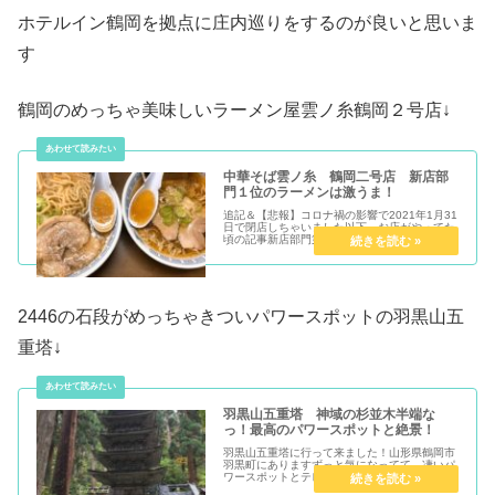
ホテルイン鶴岡を拠点に庄内巡りをするのが良いと思いま
す
鶴岡のめっちゃ美味しいラーメン屋雲ノ糸鶴岡２号店↓
中華そば雲ノ糸 鶴岡二号店 新店部
門１位のラーメンは激うま！
追記＆【悲報】コロナ禍の影響で2021年1月31
日で閉店しちゃいました以下、お店がやってた
頃の記事新店部門第1位の雲ノ糸二号店の近く
を、たまたま通ったので食べに...
2446の石段がめっちゃきついパワースポットの羽黒山五
重塔↓
羽黒山五重塔 神域の杉並木半端な
っ！最高のパワースポットと絶景！
羽黒山五重塔に行って来ました！山形県鶴岡市
羽黒町にありますずっと気になってて、凄いパ
ワースポットとテレビでやってて行きたいと思
ってて遂に行って来ました！パワース...