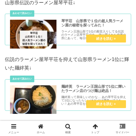
山形県伝説のラーメン屋琴平荘↓
琴平荘 山形県で１位の超人気ラーメ
ン屋の秘密を探ってみた！
ラーメン王国山形で1位の殿堂入りしてる伝説
のラーメン店琴平荘です。 海に囲まれた絶景の
所にあって、毎日行列が出来ています テレビで
も放送され今では全国から人が集まるラーメン
店になりました。そんな伝説のお店の人気の秘
密を探ってきました！
伝説のラーメン屋琴平荘を抑えて山形県ラーメン1位に輝
いた麺絆英↓
麺絆英 ラーメン王国山形で1位に輝い
たラーメン店のつけ麺は絶品！
麺絆英って美味しいのかな… あの琴平荘を抑え
て1位になったらしいけど つけ麺食べてみた
い！あの琴平荘を抑えて山形ラーメン道GPで
第1位に輝いたお店で、一躍話題の...
世界1のクラゲ水族館と見せかけてアシカやアザラシも可
愛い加茂水族館↓
メニュー
ホーム
検索
トップ
サイドバー