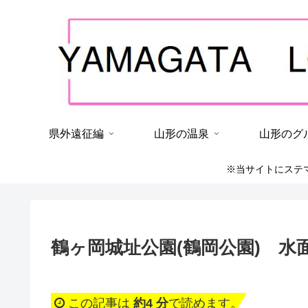
県外遠征編
山形の温泉
山形のグ
※当サイトにステ
鶴ヶ岡城址公園(鶴岡公園) 
この記事は
約4 分
で読めます。